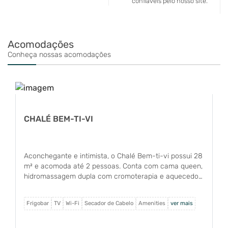
confiáveis pelo nosso site.
Acomodações
Conheça nossas acomodações
CHALÉ BEM-TI-VI
Aconchegante e intimista, o Chalé Bem-ti-vi possui 28
m² e acomoda até 2 pessoas. Conta com cama queen,
hidromassagem dupla com cromoterapia e aquecedor
digital de parede, garantindo conforto em qualquer
estação. Dispõe de varanda com vista para o jardim,
Frigobar
TV
Wi-Fi
Secador de Cabelo
Amenities
ver mais
Wi-Fi, TV, frigobar e enxoval completo.