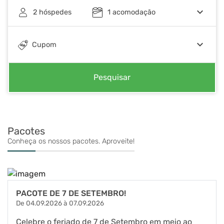
keyboard_arrow_down
2
hóspedes
1
acomodação
keyboard_arrow_down
Cupom
Pesquisar
Pacotes
Conheça os nossos pacotes. Aproveite!
PACOTE DE 7 DE SETEMBRO!
De 04.09.2026 à 07.09.2026
Celebre o feriado de 7 de Setembro em meio ao