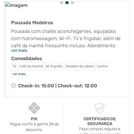
Pousada Medeiros
Pousada com chalés aconchegantes, equipados
com hidromassagem, Wi-Fi, TV e frigobar, além de
café da manhã fresquinho incluso. Atendimento
ver mais
acolhedor feito pelos próprios proprietários.
Comodidades
Localizada em meio à natureza e tranquilidade, a
apenas 800 metros da avenida principal de Monte
TV
Café da manhã
Wi-fi grátis
Secador de cabelo
Lareira
Verde. Aceitamos pets de pequeno porte.
ver mais
Check-in: 15:00 |
Check-out: 12:00
PIX
CERTIFICADO DE
SEGURANÇA
Pague via Pix e ganhe 2% de
Faça compras seguras e
desconto.