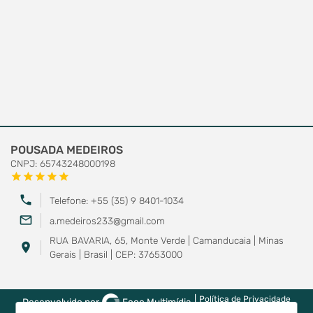
POUSADA MEDEIROS
CNPJ: 65743248000198
star
star
star
star
star
phone
Telefone: +55 (35) 9 8401-1034
mail_outline
a.medeiros233@gmail.com
RUA BAVARIA, 65, Monte Verde | Camanducaia | Minas
location_on
Gerais | Brasil | CEP: 37653000
|
Política de Privacidade
Desenvolvido por
Foco Multimídia