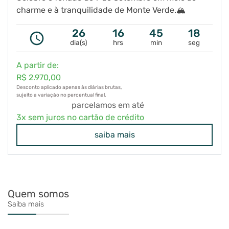
charme e à tranquilidade de Monte Verde.
🏔️
Aproveite alguns dias de descanso na Pousada
26
16
45
18
query_builder
Medeiros, cercada pelas belas paisagens da Serra
dia(s)
hrs
min
seg
de Minas Gerais. O clima aconchegante das
Neste feriado, troque a correria da rotina por dias de
A partir de:
montanhas, o ar puro e a natureza exuberante criam
paz, conforto e experiências inesquecíveis. Monte
R$ 2.970,00
o cenário perfeito para relaxar, renovar as energias
Verde espera por você, e a Pousada Medeiros é o
Desconto aplicado apenas às diárias brutas,
e viver momentos especiais ao lado de quem você
Reserve sua estadia e aproveite o melhor do
sujeito a variação no percentual final.
lugar ideal para tornar sua viagem ainda mais
ama.
parcelamos em até
feriado nas montanhas!
🏡💚
especial. 🍃✨
3x sem juros no cartão de crédito
saiba mais
Quem somos
Saiba mais