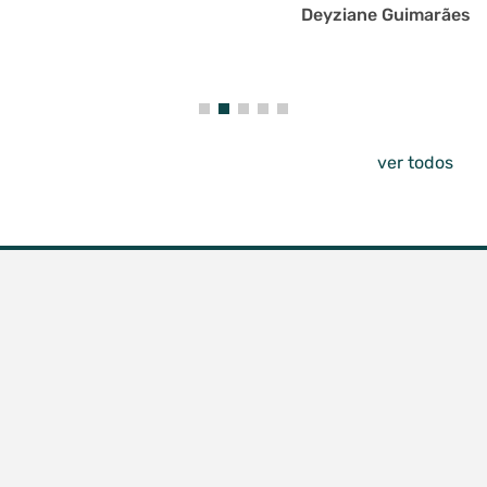
do espaço em geral. Sem dúvidas voltarei. Merece
Deyziane Guimarães
mil estrelas.
ver todos